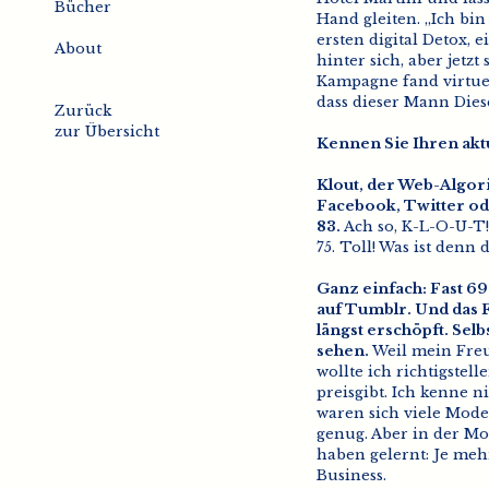
Bücher
Hand gleiten. „Ich bin
ersten digital Detox, 
About
hinter sich, aber jetzt
Kampagne fand virtuel
dass dieser Mann Diese
Zurück
zur Übersicht
Kennen Sie Ihren akt
Klout, der Web-Algori
Facebook, Twitter oder
83.
Ach so, K-L-O-U-T!
75. Toll! Was ist denn 
Ganz einfach: Fast 69
auf Tumblr. Und das 
längst erschöpft. Sel
sehen.
Weil mein Freu
wollte ich richtigstell
preisgibt. Ich kenne 
waren sich viele Model
genug. Aber in der Mod
haben gelernt: Je meh
Business.