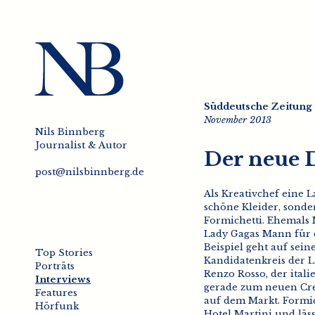
Süddeutsche Zeitung
November 2013
Nils Binnberg
Journalist & Autor
Der neue 
post@nilsbinnberg.de
Als Kreativchef eine 
schöne Kleider, sond
Formichetti. Ehemals
Lady Gagas Mann für d
Beispiel geht auf sei
Top Stories
Kandidatenkreis der La
Porträts
Renzo Rosso, der ital
Interviews
gerade zum neuen Creat
Features
auf dem Markt. Formi
Hörfunk
Hotel Martini und läs